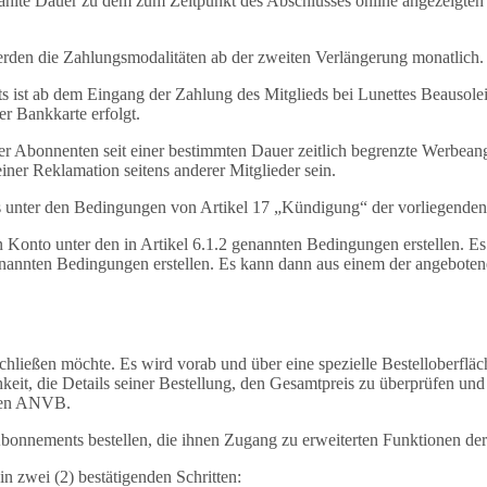
wählte Dauer zu dem zum Zeitpunkt des Abschlusses online angezeigte
rden die Zahlungsmodalitäten ab der zweiten Verlängerung monatlich.
 ist ab dem Eingang der Zahlung des Mitglieds bei Lunettes Beauso
er Bankkarte erfolgt.
oder Abonnenten seit einer bestimmten Dauer zeitlich begrenzte Werbea
er Reklamation seitens anderer Mitglieder sein.
 unter den Bedingungen von Artikel 17 „Kündigung“ der vorliegende
 Konto unter den in Artikel 6.1.2 genannten Bedingungen erstellen. 
genannten Bedingungen erstellen. Es kann dann aus einem der angebot
chließen möchte. Es wird vorab und über eine spezielle Bestelloberfl
keit, die Details seiner Bestellung, den Gesamtpreis zu überprüfen und
nden ANVB.
bonnements bestellen, die ihnen Zugang zu erweiterten Funktionen de
in zwei (2) bestätigenden Schritten: