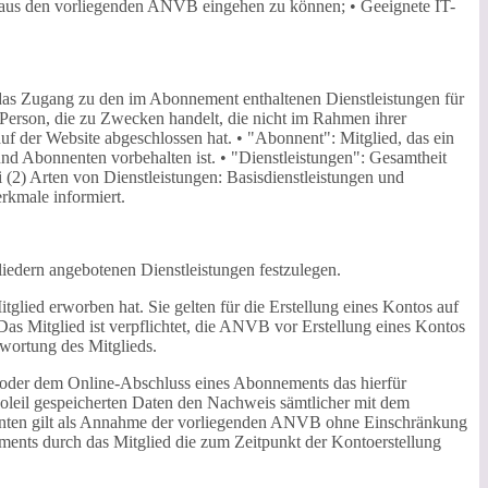
gen aus den vorliegenden ANVB eingehen zu können; • Geeignete IT-
 das Zugang zu den im Abonnement enthaltenen Dienstleistungen für
Person, die zu Zwecken handelt, die nicht im Rahmen ihrer
 auf der Website abgeschlossen hat. • "Abonnent": Mitglied, das ein
nd Abonnenten vorbehalten ist. • "Dienstleistungen": Gesamtheit
 (2) Arten von Dienstleistungen: Basisdienstleistungen und
rkmale informiert.
edern angebotenen Dienstleistungen festzulegen.
lied erworben hat. Sie gelten für die Erstellung eines Kontos auf
Das Mitglied ist verpflichtet, die ANVB vor Erstellung eines Kontos
wortung des Mitglieds.
/oder dem Online-Abschluss eines Abonnements das hierfür
soleil gespeicherten Daten den Nachweis sämtlicher mit dem
enten gilt als Annahme der vorliegenden ANVB ohne Einschränkung
ments durch das Mitglied die zum Zeitpunkt der Kontoerstellung