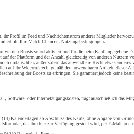
n, ihr Profil im Feed und Nachrichtenstrom anderer Mitglieder hervorz
nis und erhöht Ihre Match-Chancen. Nutzungsbedingungen:
 werden Boosts sofort aktiviert und für die beim Kauf angegebene Da
 auf der Plattform und der Anzahl gleichzeitig von anderen Nutzern ver
ig noch umtauschbar, außer sofern das anwendbare Recht etwas anderes 
cklich auf Ihr Widerrufsrecht gemäß den anwendbaren Artikeln dieser A
r Beschreibung der Boosts zu erbringen. Sie garantiert jedoch keine bes
, Software- oder Internetzugangskosten, trägt ausschließlich das Mitg
ehn (14) Kalendertagen ab Abschluss des Kaufs, ohne Angabe von Grün
sformular, das ihm hier zur Verfügung gestellt wird, per E-Mail an c
rc 06240 Beausoleil - France