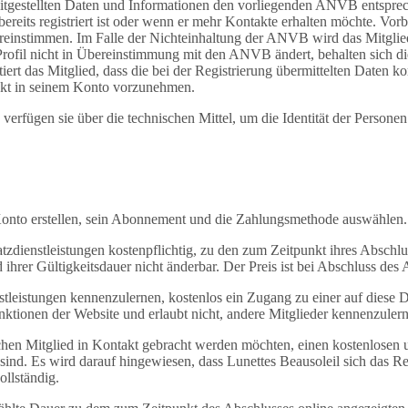
ereitgestellten Daten und Informationen den vorliegenden ANVB entspre
bereits registriert ist oder wenn er mehr Kontakte erhalten möchte. Vo
bereinstimmen. Im Falle der Nichteinhaltung der ANVB wird das Mitglied
rofil nicht in Übereinstimmung mit den ANVB ändert, behalten sich die
rt das Mitglied, dass die bei der Registrierung übermittelten Daten ko
irekt in seinem Konto vorzunehmen.
verfügen sie über die technischen Mittel, um die Identität der Personen
onto erstellen, sein Abonnement und die Zahlungsmethode auswählen.
zdienstleistungen kostenpflichtig, zu den zum Zeitpunkt ihres Abschlu
 ihrer Gültigkeitsdauer nicht änderbar. Der Preis ist bei Abschluss d
leistungen kennenzulernen, kostenlos ein Zugang zu einer auf diese D
ktionen der Website und erlaubt nicht, andere Mitglieder kennenzuler
ichen Mitglied in Kontakt gebracht werden möchten, einen kostenlosen 
 sind. Es wird darauf hingewiesen, dass Lunettes Beausoleil sich das
ollständig.