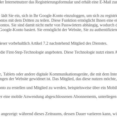
t der Internetnutzer das Registrierungsformular und erhält eine E-Mail 
lädt Sie ein, sich in Ihr Google-Konto einzuloggen, um sich zu registr
tos mit dem Dritten zu teilen. Diese Funktion ermöglicht Ihnen eine 
e-Kontos. Sie sind damit nicht mehr von Passwörtern abhängig, wodurch 
oogle-Konto basiert. Sie ermöglicht der Website, Sie zu authentifizier
eser vorbehaltlich Artikel 7.2 nachstehend Mitglied des Dienstes.
ie First-Step-Technologie angeboten. Diese Technologie nutzt einen A
Tablets oder andere digitale Kommunikationsgeräte, die mit dem Inter
gen der Website gewidmet ist. Das Mitglied, das diese nutzen möchte,
nto zu erstellen und Mitglied zu werden, beispielsweise über ein Mobi
ber eine mobile Anwendung abgeschlossenen Abonnements, unterliege
“ angezeigt: während dieses Zeitraums, dessen Dauer variieren kann, wi