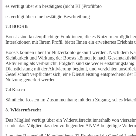
es verfügt über ein bestätigtes (nicht KI-)Profilfoto
es verfügt über eine bestätigte Beschreibung
7.3 BOOSTs
Boosts sind kostenpflichtige Funktionen, die es Nutzern ermögliche
Interaktionen mit Ihrem Profil, bietet Ihnen ein erweitertes Erleb
Boosts können über Ihr Nutzerkonto gekauft werden. Nach dem Kauf
Sichtbarkeit und Wirkung der Boosts können je nach Gesamtaktivität
Aktivierung als verbraucht. Folglich sind sie weder erstattungsfäh
Dienstleistung mit der Aktivierung beginnt, und verzichten ausdrü
Gesellschaft verpflichtet sich, eine Dienstleistung entsprechend de
Nutzung generiert werden.
7.4 Kosten
Sämtliche Kosten im Zusammenhang mit dem Zugang, sei es Material-
8. Widerrufsrecht
Das Mitglied verfügt über ein Widerrufsrecht innerhalb von vierz
sendet das Mitglied das den vorliegenden ANVB beigefügte Widerruf
Lunettes Beausoleil / Kundendienst 33 Boulevard du Général Lecle