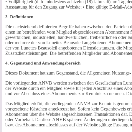
• Volljährigkeit (d. h. mindestens achtzehn (18) Jahre alt) am Tag
Ausstattung für den Zugang zur Website; • Eine gültige E-Mail-Adr
3. Definitionen
Die nachstehend definierten Begriffe haben zwischen den Parteien 
einen im betreffenden vom Mitglied abgeschlossenen Abonnement fes
gewerblichen, industriellen, handwerklichen, freiberuflichen oder la
oder mehrere der von Lunettes Beausoleil angebotenen Abonnements 
der von Lunettes Beausoleil angebotenen Dienstleistungen, die Mitg
Zusatzdienstleistungen. Die betreffenden Mitglieder und Abonnent
4. Gegenstand und Anwendungsbereich
Dieses Dokument hat zum Gegenstand, die Allgemeinen Nutzungs- un
Die vorliegenden ANVB werden zwischen den Gesellschaften Lunettes 
der Website durch ein Mitglied sowie für jeden Abschluss eines Abo
und vor Abschluss eines Abonnements zur Kenntnis zu nehmen. Die 
Das Mitglied erklärt, die vorliegenden ANVB zur Kenntnis genomme
vorgesehene Kästchen angekreuzt hat. Sofern kein Gegenbeweis erbr
Abonnenten über die Website abgeschlossenen Transaktionen dar.
oder Vorbehalt. Da diese ANVB späteren Änderungen unterliegen kön
bzw. des Abonnementabschlusses auf der Website gültige Fassung 