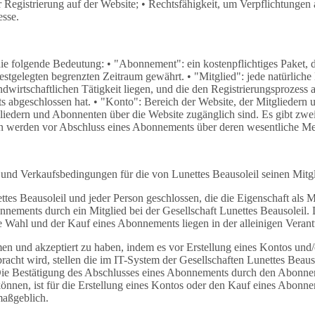
 der Registrierung auf der Website; • Rechtsfähigkeit, um Verpflichtun
esse.
die folgende Bedeutung: • "Abonnement": ein kostenpflichtiges Paket,
tgelegten begrenzten Zeitraum gewährt. • "Mitglied": jede natürliche 
ndwirtschaftlichen Tätigkeit liegen, und die den Registrierungsprozess
abgeschlossen hat. • "Konto": Bereich der Website, der Mitgliedern u
liedern und Abonnenten über die Website zugänglich sind. Es gibt zwei
en werden vor Abschluss eines Abonnements über deren wesentliche Me
d Verkaufsbedingungen für die von Lunettes Beausoleil seinen Mitgli
Beausoleil und jeder Person geschlossen, die die Eigenschaft als Mitg
nnements durch ein Mitglied bei der Gesellschaft Lunettes Beausoleil. 
Wahl und der Kauf eines Abonnements liegen in der alleinigen Verant
n und akzeptiert zu haben, indem es vor Erstellung eines Kontos und
acht wird, stellen die im IT-System der Gesellschaften Lunettes Beau
 Die Bestätigung des Abschlusses eines Abonnements durch den Abonn
nen, ist für die Erstellung eines Kontos oder den Kauf eines Abonne
maßgeblich.