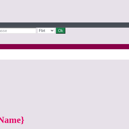
yName}