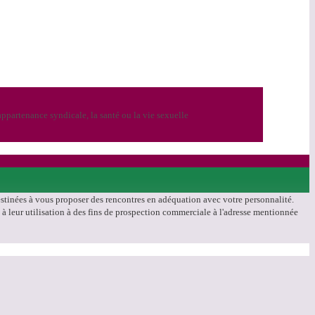
ppartenance syndicale, la santé ou la vie sexuelle
destinées à vous proposer des rencontres en adéquation avec votre personnalité.
u à leur utilisation à des fins de prospection commerciale à l'adresse mentionnée