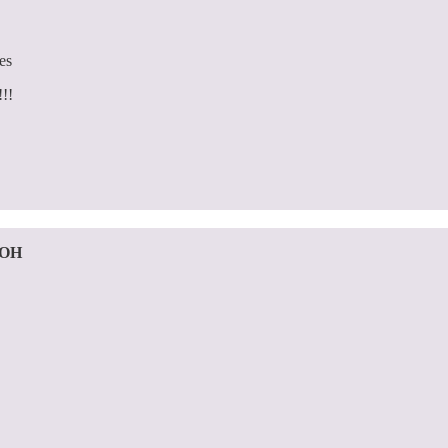
es
!!!
 OH