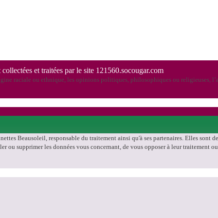
 collectées et traitées par le site 121560.socougar.com
ine raciale ou ethnique, les opinions politiques, philosophiques ou religieuses, l’a
unettes Beausoleil, responsable du traitement ainsi qu'à ses partenaires. Elles sont 
ouiller ou supprimer les données vous concernant, de vous opposer à leur traitement o