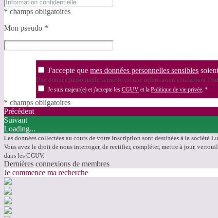
* champs obligatoires
Mon pseudo
*
J'accepte que
mes données personnelles sensibles
soient
Une donnée personnelle sensible est une information concernant l’orig
Je suis majeur(e) et j'accepte les
CGUV
et la
Politique de vie privée
.
*
* champs obligatoires
Précédent
Suivant
Loading...
Les données collectées au cours de votre inscription sont destinées à la société L
Vous avez le droit de nous interroger, de rectifier, compléter, mettre à jour, verr
dans les CGUV.
Dernières connexions de membres
Je commence ma recherche