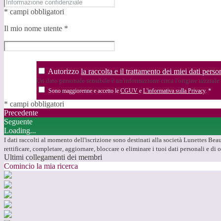
* campi obbligatori
Il mio nome utente
*
Autorizzo
la raccolta e il trattamento dei miei dati person
Un dato personale sensibile è un'informazione circa l'origine razziale o
Sono maggiorenne e accetto le
CGUV
e
L'informativa sulla Privacy
.
*
* campi obbligatori
Precedente
Seguente
Loading...
I dati raccolti al momento dell'iscrizione sono destinati alla società Lunettes Beaus
rettificare, completare, aggiornare, bloccare o eliminare i tuoi dati personali e d
Ultimi collegamenti dei membri
Comincio la mia ricerca