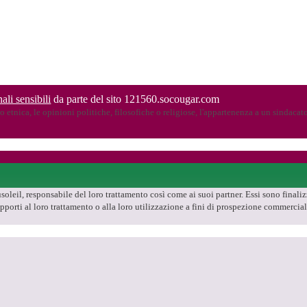
ali sensibili
da parte del sito 121560.socougar.com
 etnica, le opinioni politiche, filosofiche o religiose, l'appartenenza a un sindacato,
oleil, responsabile del loro trattamento così come ai suoi partner. Essi sono finalizza
i opporti al loro trattamento o alla loro utilizzazione a fini di prospezione commerc