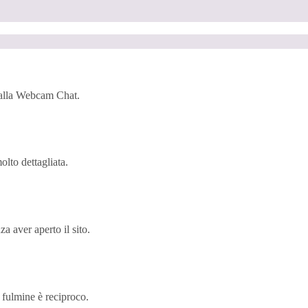
e alla Webcam Chat.
olto dettagliata.
a aver aperto il sito.
i fulmine è reciproco.