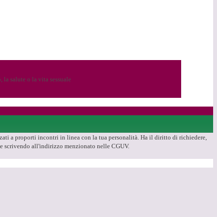
 la salute o la vita sessuale
ti a proporti incontri in linea con la tua personalità. Ha il diritto di richiedere,
iale scrivendo all'indirizzo menzionato nelle CGUV.